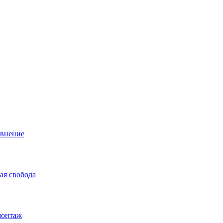
авнение
ая свобода
монтаж