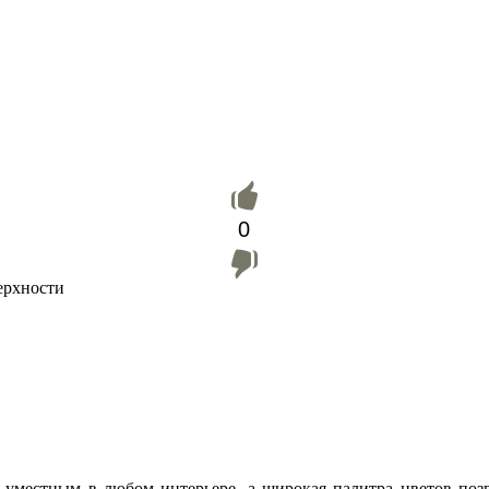
0
ерхности
я уместным в любом интерьере, а широкая палитра цветов поз