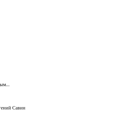
ым...
гений Савин