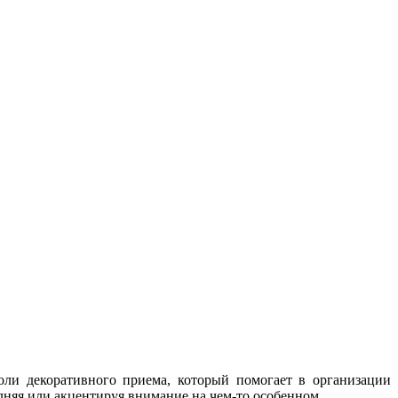
ли декоративного приема, который помогает в организации
няя или акцентируя внимание на чем-то особенном.