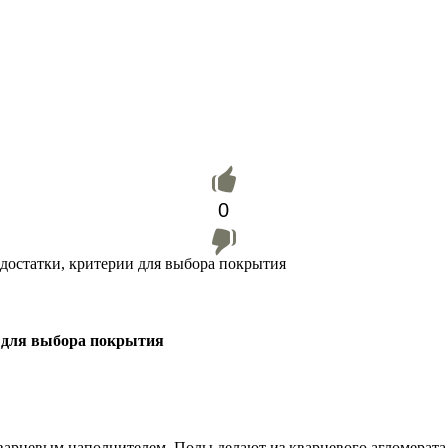
0
достатки, критерии для выбора покрытия
и для выбора покрытия
варцевым наполнителем. Полы делают из кварцевого агломерата