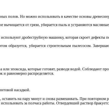
ых полов. Но можно использовать в качестве основы древесину
е вычищается от грязи, убирается пыль и устраняются масляны
 используют дробеструйную машинку, которая скроет дефекты по
 этом образуется, убирается строительным пылесосом. Заверш
а или эпоксида, которые готовят, разводя водой. Соблюдают пр
ок и равномерно распределяется.
интовой насадкой.
 оставить на пару минут и снова размешивать. При повторном 
 использовать за полчаса работы. Отвердевший раствор бракуетс