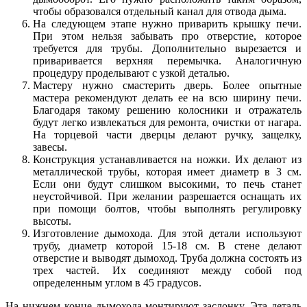
чтобы образовался отдельный канал для отвода дыма.
На следующем этапе нужно приварить крышку печи.
При этом нельзя забывать про отверстие, которое
требуется для трубы. Дополнительно вырезается и
приваривается верхняя перемычка. Аналогичную
процедуру проделывают с узкой деталью.
Мастеру нужно смастерить дверь. Более опытные
мастера рекомендуют делать ее на всю ширину печи.
Благодаря такому решению колосники и отражатель
будут легко извлекаться для ремонта, очистки от нагара.
На торцевой части дверцы делают ручку, защелку,
завесы.
Конструкция устанавливается на ножки. Их делают из
металлической трубы, которая имеет диаметр в 3 см.
Если они будут слишком высокими, то печь станет
неустойчивой. При желании разрешается оснащать их
при помощи болтов, чтобы выполнять регулировку
высоты.
Изготовление дымохода. Для этой детали используют
трубу, диаметр которой 15-18 см. В стене делают
отверстие и выводят дымоход. Труба должна состоять из
трех частей. Их соединяют между собой под
определенным углом в 45 градусов.
На нижнем конце дымохода монтируют заслонку. Эта деталь