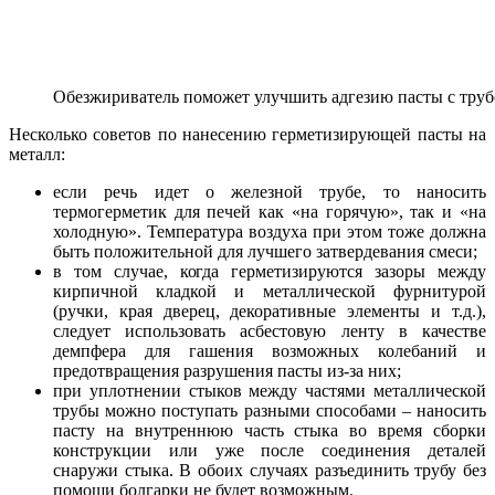
Обезжириватель поможет улучшить адгезию пасты с тру
Несколько советов по нанесению герметизирующей пасты на
металл:
если речь идет о железной трубе, то наносить
термогерметик для печей как «на горячую», так и «на
холодную». Температура воздуха при этом тоже должна
быть положительной для лучшего затвердевания смеси;
в том случае, когда герметизируются зазоры между
кирпичной кладкой и металлической фурнитурой
(ручки, края дверец, декоративные элементы и т.д.),
следует использовать асбестовую ленту в качестве
демпфера для гашения возможных колебаний и
предотвращения разрушения пасты из-за них;
при уплотнении стыков между частями металлической
трубы можно поступать разными способами – наносить
пасту на внутреннюю часть стыка во время сборки
конструкции или уже после соединения деталей
снаружи стыка. В обоих случаях разъединить трубу без
помощи болгарки не будет возможным.