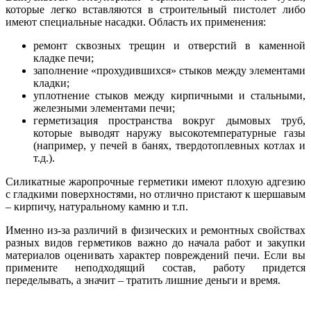
которые легко вставляются в строительный пистолет либо
имеют специальные насадки. Область их применения:
ремонт сквозных трещин и отверстий в каменной
кладке печи;
заполнение «прохудившихся» стыков между элементами
кладки;
уплотнение стыков между кирпичными и стальными,
железными элементами печи;
герметизация пространства вокруг дымовых труб,
которые выводят наружу высокотемпературные газы
(например, у печей в банях, твердотоплевных котлах и
т.д.).
Силикатные жаропрочные герметики имеют плохую адгезию
с гладкими поверхностями, но отлично пристают к шершавым
– кирпичу, натуральному камню и т.п.
Именно из-за различий в физических и ремонтных свойствах
разных видов герметиков важно до начала работ и закупки
материалов оценивать характер повреждений печи. Если вы
примените неподходящий состав, работу придется
переделывать, а значит – тратить лишние деньги и время.