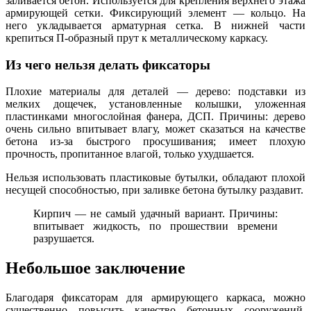
заливается бетон. Используется для крепления верхнего этажа
армирующей сетки. Фиксирующий элемент — кольцо. На
него укладывается арматурная сетка. В нижней части
крепиться П-образный прут к металлическому каркасу.
Из чего нельзя делать фиксаторы
Плохие материалы для деталей — дерево: подставки из
мелких дощечек, установленные колышки, уложенная
пластинками многослойная фанера, ДСП. Причины: дерево
очень сильно впитывает влагу, может сказаться на качестве
бетона из-за быстрого просушивания; имеет плохую
прочность, пропитанное влагой, только ухудшается.
Нельзя использовать пластиковые бутылки, обладают плохой
несущей способностью, при заливке бетона бутылку раздавит.
Кирпич — не самый удачный вариант. Причины:
впитывает жидкость, по прошествии времени
разрушается.
Небольшое заключение
Благодаря фиксаторам для армирующего каркаса, можно
существенно повысить качество бетонных сооружений.