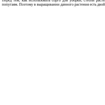
Перед тем, как использовать сорго для уборки, стебли раст
попугаям. Поэтому в выращивании данного растения есть двой