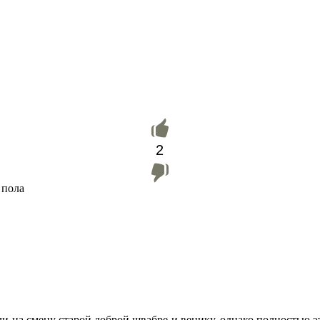
2
 пола
и на смену старой доброй швабре и венику, однако полностью эт