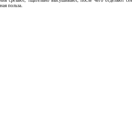
ения срезают, тщательно высушивают, после чего отделяют се
ная польза.