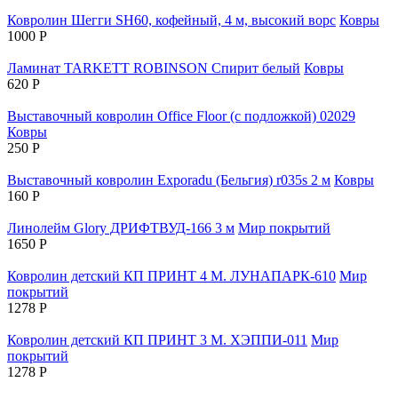
Ковролин Шегги SH60, кофейный, 4 м, высокий ворс
Ковры
1000
Р
Ламинат TARKETT ROBINSON Cпирит белый
Ковры
620
Р
Выставочный ковролин Office Floor (с подложкой) 02029
Ковры
250
Р
Выставочный ковролин Exporadu (Бельгия) r035s 2 м
Ковры
160
Р
Линолейм Glory ДРИФТВУД-166 3 м
Мир покрытий
1650
Р
Ковролин детский КП ПРИНТ 4 М. ЛУНАПАРК-610
Мир
покрытий
1278
Р
Ковролин детский КП ПРИНТ 3 М. ХЭППИ-011
Мир
покрытий
1278
Р