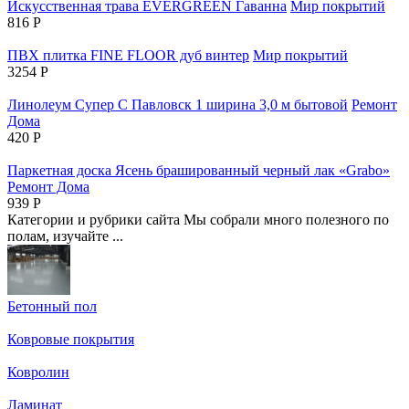
Искусственная трава EVERGREEN Гаванна
Мир покрытий
816
Р
ПВХ плитка FINE FLOOR дуб винтер
Мир покрытий
3254
Р
Линолеум Супер С Павловск 1 ширина 3,0 м бытовой
Ремонт
Дома
420
Р
Паркетная доска Ясень брашированный черный лак «Grabo»
Ремонт Дома
939
Р
Категории и рубрики сайта
Мы собрали много полезного по
полам, изучайте ...
Бетонный пол
Ковровые покрытия
Ковролин
Ламинат