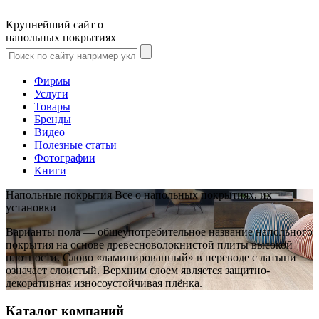
Крупнейший сайт о
напольных покрытиях
Фирмы
Услуги
Товары
Бренды
Видео
Полезные статьи
Фотографии
Книги
Напольные покрытия
Все о напольных покрытиях, их
установки
Варианты пола
— общеупотребительное название напольного
покрытия на основе древесноволокнистой плиты высокой
плотности. Слово «ламинированный» в переводе с латыни
означает слоистый. Верхним слоем является защитно-
декоративная износоустойчивая плёнка.
Каталог компаний