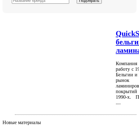
Подобрать
QuickS
бельг
ламин
Компани
работу с 1
Бельгии и
рынок
ламиниро
покрытий 
1990-х. П
....
Новые материалы