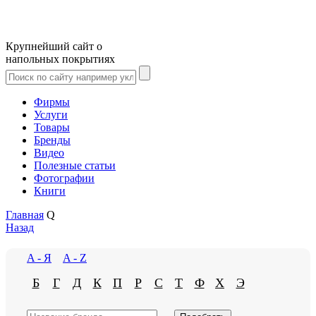
Крупнейший сайт о
напольных покрытиях
Фирмы
Услуги
Товары
Бренды
Видео
Полезные статьи
Фотографии
Книги
Главная
Q
Назад
A - Я
A - Z
Б
Г
Д
К
П
Р
С
Т
Ф
Х
Э