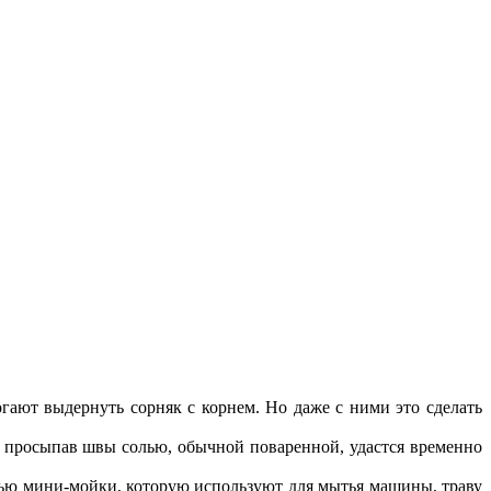
гают выдернуть сорняк с корнем. Но даже с ними это сделать
а, просыпав швы солью, обычной поваренной, удастся временно
ью мини-мойки, которую используют для мытья машины, траву