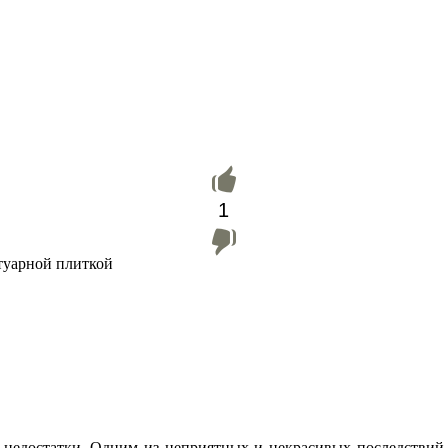
1
отуарной плиткой
 недостатки. Одним из неприятных и некрасивых последствий э