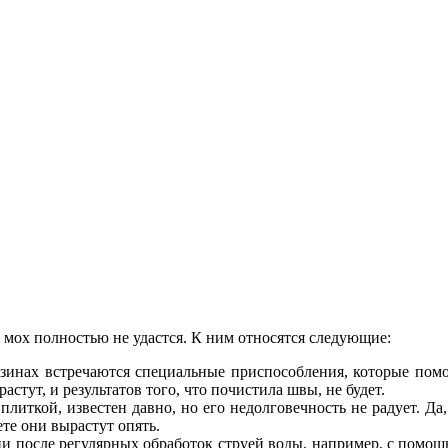
у, мох полностью не удастся. К ним относятся следующие:
зинах встречаются специальные приспособления, которые помо
астут, и результатов того, что почистила швы, не будет.
плиткой, известен давно, но его недолговечность не радует. Д
те они вырастут опять.
 после регулярных обработок струей воды, например, с помощ