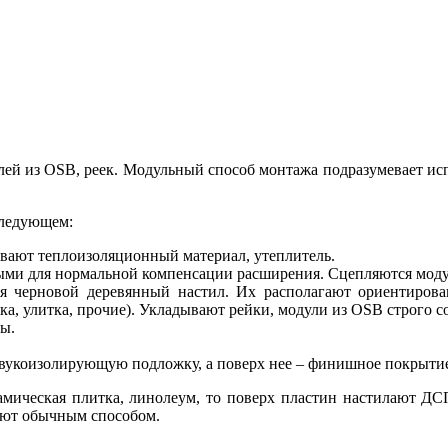
лей из OSB, реек. Модульный способ монтажа подразумевает исп
следующем:
ывают теплоизоляционный материал, утеплитель.
ыми для нормальной компенсации расширения. Сцепляются мод
ся черновой деревянный настил. Их располагают ориентирова
ка, улитка, прочие). Укладывают рейки, модули из OSB строго с
ы.
звукоизолирующую подложку, а поверх нее – финишное покрытие
амическая плитка, линолеум, то поверх пластин настилают ДСП
ют обычным способом.