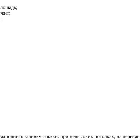
площадь;
ужит;
.
ыполнить заливку стяжки: при невысоких потолках, на деревян