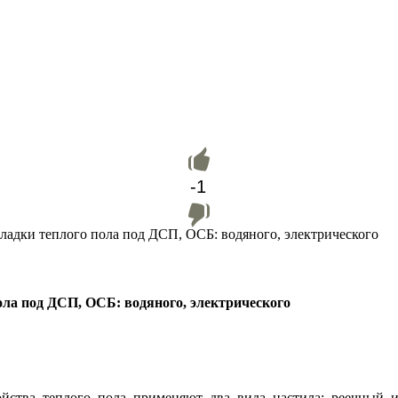
-1
ладки теплого пола под ДСП, ОСБ: водяного, электрического
ла под ДСП, ОСБ: водяного, электрического
тройства теплого пола применяют два вида настила: реечны