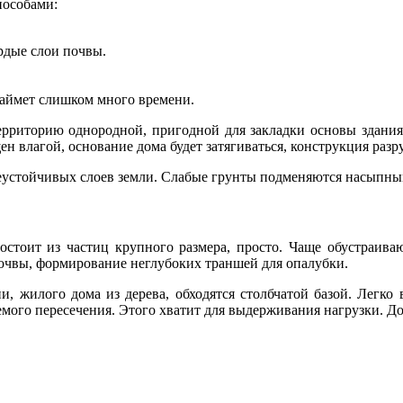
пособами:
рдые слои почвы.
займет слишком много времени.
территорию однородной, пригодной для закладки основы здания.
н влагой, основание дома будет затягиваться, конструкция разру
неустойчивых слоев земли. Слабые грунты подменяются насыпны
состоит из частиц крупного размера, просто. Чаще обустраива
почвы, формирование неглубоких траншей для опалубки.
ни, жилого дома из дерева, обходятся столбчатой базой. Легк
емого пересечения. Этого хватит для выдерживания нагрузки. Д