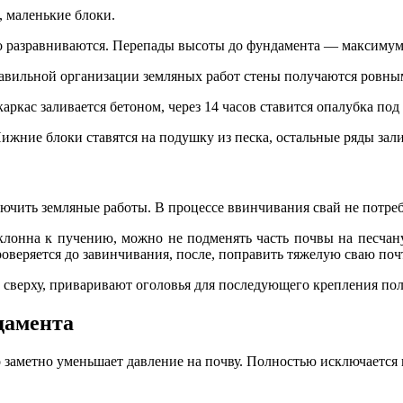
 маленькие блоки.
о разравниваются. Перепады высоты до фундамента — максимум 
равильной организации земляных работ стены получаются ровным
ркас заливается бетоном, через 14 часов ставится опалубка под 
 Нижние блоки ставятся на подушку из песка, остальные ряды зал
ючить земляные работы. В процессе ввинчивания свай не потре
склонна к пучению, можно не подменять часть почвы на песчан
роверяется до завинчивания, после, поправить тяжелую сваю по
сверху, приваривают оголовья для последующего крепления пола
дамента
заметно уменьшает давление на почву. Полностью исключается 