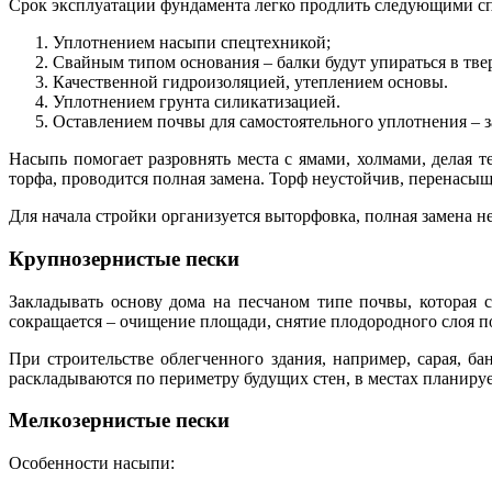
Срок эксплуатации фундамента легко продлить следующими с
Уплотнением насыпи спецтехникой;
Свайным типом основания – балки будут упираться в тве
Качественной гидроизоляцией, утеплением основы.
Уплотнением грунта силикатизацией.
Оставлением почвы для самостоятельного уплотнения – 
Насыпь помогает разровнять места с ямами, холмами, делая 
торфа, проводится полная замена. Торф неустойчив, перенасыще
Для начала стройки организуется выторфовка, полная замена 
Крупнозернистые пески
Закладывать основу дома на песчаном типе почвы, которая 
сокращается – очищение площади, снятие плодородного слоя 
При строительстве облегченного здания, например, сарая, ба
раскладываются по периметру будущих стен, в местах планиру
Мелкозернистые пески
Особенности насыпи: