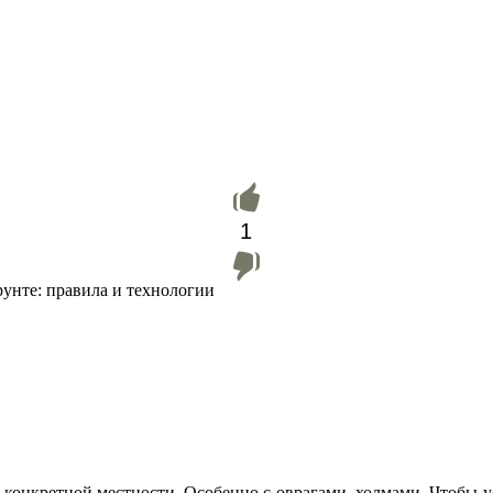
1
унте: правила и технологии
в конкретной местности. Особенно с оврагами, холмами. Чтобы 