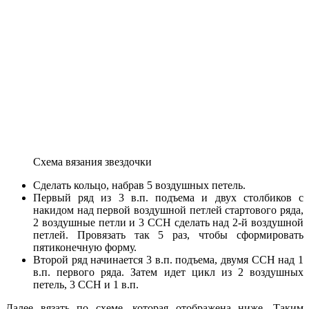
Схема вязания звездочки
Сделать кольцо, набрав 5 воздушных петель.
Первый ряд из 3 в.п. подъема и двух столбиков с
накидом над первой воздушной петлей стартового ряда,
2 воздушные петли и 3 ССН сделать над 2-й воздушной
петлей. Провязать так 5 раз, чтобы сформировать
пятиконечную форму.
Второй ряд начинается 3 в.п. подъема, двумя ССН над 1
в.п. первого ряда. Затем идет цикл из 2 воздушных
петель, 3 ССН и 1 в.п.
Далее вязать по схеме, которая отображена ниже. Таким