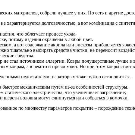
еских материалов, собрали лучшее у них. Но есть и другие дост
не характеризуется долговечностью, а вот комбинация с синтет
астил, что облегчает процесс ухода.
ске, потому изделия окрашены в любой цвет.
ском, а вот содержание акрила или вискозы прибавляется яркос
жно тщательно выбирать средства чистки, не переносит воздейс
ческие средства.
р не стал источником аллергии. Ковры полушерстяные лучше в э
м коврам, а в чем-то и превосходят. Но при этом ковры стоят в 
еленными недостатками, на которых тоже нужно остановиться.
 быстрее механическим путем из-за особенностей структуры.
м статического электричества, что увеличивает загрязнение;
 шерсти волокна могут слипнуться или собраться в комочки.
ванное по множеству параметров покрытие – порождение техно