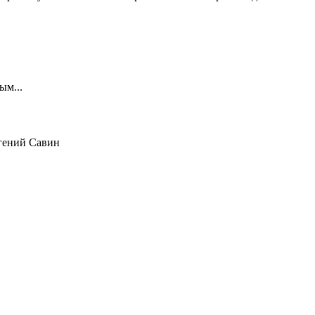
ым...
гений Савин