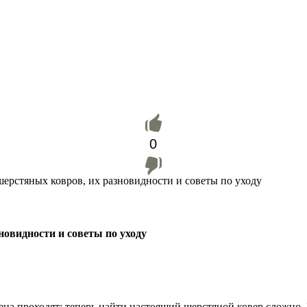
0
ерстяных ковров, их разновидности и советы по уходу
овидности и советы по уходу
на проходят: теперь найти настоящий шерстяной ковер сложно. 