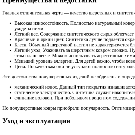
Преимущества и недостатки
Главная отличительная черта — качество шерстяных и синтетич
Высокая износостойкость. Полностью натуральный ковер 
уходе за ними.
Легкий вес. Содержание синтетического сырья облегчает н
Красивый и яркий цвет. Синтетика лучше поддается окра
Блеск. Обычный шерстяной настил не характеризуется бле
Легкий уход. Ухаживать за шерстяным ковром сложно. Ну
этом плане легче. Можно использовать агрессивные хими
Меньший уровень аллергии. Для детей важно, чтобы кове
Цена. По качествам они не уступают полностью натуральны
Эти достоинства полушерстяных изделий не обделены и опред
механический износ. Данный тип покрытия изнашивается
статическое электричество. Синтетика служит накопителе
слипание волокон. При небольшом процентом содержании
Но полушерстяные ковры приобрели популярность. Оптимизиро
Уход и эксплуатация