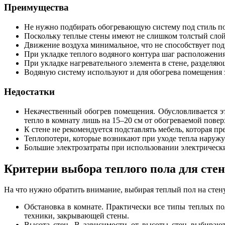
Преимущества
Не нужно подбирать обогревающую систему под стиль п
Поскольку теплые стены имеют не слишком толстый слой 
Движение воздуха минимальное, что не способствует по
При укладке теплого водяного контура шаг расположени
При укладке нагревательного элемента в стене, разделяю
Водяную систему используют и для обогрева помещения з
Недостатки
Некачественный обогрев помещения. Обусловливается это
тепло в комнату лишь на 15–20 см от обогреваемой повер
К стене не рекомендуется подставлять мебель, которая пр
Теплопотери, которые возникают при уходе тепла наружу
Большие электрозатраты при использовании электрическ
Критерии выбора теплого пола для стен
На что нужно обратить внимание, выбирая теплый пол на стену
Обстановка в комнате. Практически все типы теплых по
техники, закрывающей стены.
Высота стен. В зависимости от высоты стен выбирают