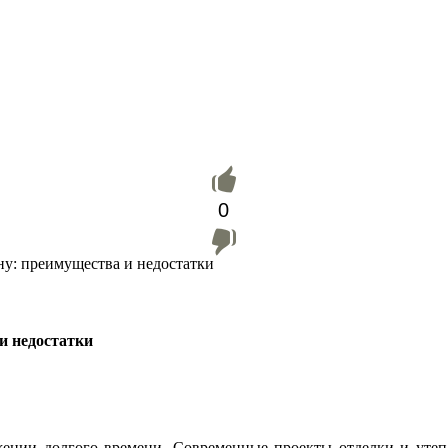
0
ну: преимущества и недостатки
и недостатки
жении долгого времени. Современные проекты отделки и уте