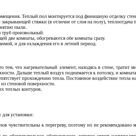
омещения. Теплый пол монтируется под финишную отделку стен
закрывающей стяжки (в отличие от слоя на полу), теплоотдача п
днятию пыли.
я труб произвольный.
щей две комнаты, обогреваются обе комнаты сразу.
имой, и для охлаждения его в летний период.
 тем, что нагревательный элемент, находясь в стене, тратит м
хности. Дальше теплый воздух поднимается к потолку, и комната
епятствует прохождению тепла. Постоянное воздействие тепла на 
 из стеновой поверхности.
их теплых контуров.
 для установки:
лов чувствительны к перегреву, поэтому их не рекомендовано
 то обогревательное оборудование, которое имеет наименьши