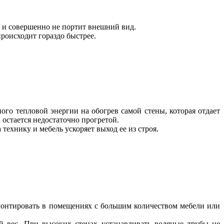
 и совершенно не портит внешний вид.
роисходит гораздо быстрее.
ного тепловой энергии на обогрев самой стены, которая отдает
 остается недостаточно прогретой.
технику и мебель ускоряет выход ее из строя.
 монтировать в помещениях с большим количеством мебели или
й вес. При высоких стенах устанавливать водяные трубы не