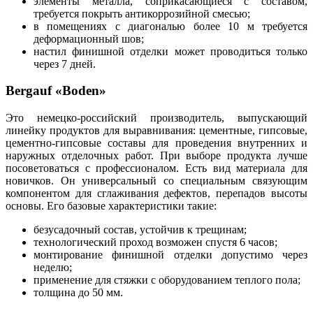
элементы металла, соприкасающиеся с составом,
требуется покрыть антикоррозийной смесью;
в помещениях с диагональю более 10 м требуется
деформационный шов;
настил финишной отделки может проводиться только
через 7 дней.
Bergauf «Boden»
Это немецко-российский производитель, выпускающий
линейку продуктов для выравнивания: цементные, гипсовые,
цементно-гипсовые составы для проведения внутренних и
наружных отделочных работ. При выборе продукта лучше
посоветоваться с профессионалом. Есть вид материала для
новичков. Он универсальный со специальным связующим
компонентом для сглаживания дефектов, перепадов высоты
основы. Его базовые характеристики такие:
безусадочный состав, устойчив к трещинам;
технологический проход возможен спустя 6 часов;
монтирование финишной отделки допустимо через
неделю;
применение для стяжки с оборудованием теплого пола;
толщина до 50 мм.