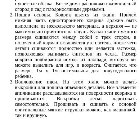
пушистые облака. Возле дома расположен живописный
огород и сад с плодоносящими деревьями.
Пошив основы. Коврик шьется из ткани. Причем
нижняя часть одностороннего коврика должна быть
выполнена из нескользкого материала, а верхняя — из
максимально приятного на ощупь. Куски ткани нужного
размера сшиваются между собой с трех сторон, в
полученный карман вставляется утеплитель, после чего
детали сшиваются полностью или делается застежка,
позволяющая вынимать синтепон из чехла. Размер
коврика подбирается исходя из площади, которую вы
можете выделить для игр, и возраста. Считается, что
размеры 1м х 1м оптимальны для полугодовалого
ребенка.
Воплощение идеи. На этом этапе можно делать
выкройки для пошива объемных деталей. Все элементы
аппликации раскладываются на поверхности коврика и
пришиваются. Выкройки легко нарисовать
самостоятельно. Прошивать и сшивать с основой
оригинальные мягкие игрушки можно, как машинкой,
так и вручную.