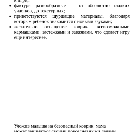
к игре);
фактуры разнообразные — от абсолютно гладких
участков, до текстурных;
приветствуются шуршащие материалы, благодаря
которым ребенок знакомится с новыми звуками;
желательно оснащение коврика всевозможными
кармашками, застежками и завязками, что сделает игру
еще интереснее.
Уложив малыша на безопасный коврик, мама
может заниматься своими повседневными делами,