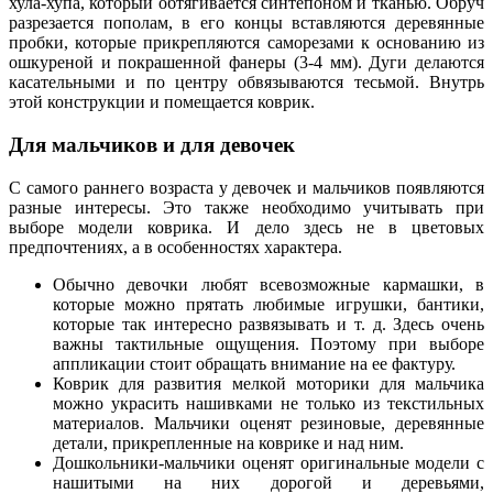
хула-хупа, который обтягивается синтепоном и тканью. Обруч
разрезается пополам, в его концы вставляются деревянные
пробки, которые прикрепляются саморезами к основанию из
ошкуреной и покрашенной фанеры (3-4 мм). Дуги делаются
касательными и по центру обвязываются тесьмой. Внутрь
этой конструкции и помещается коврик.
Для мальчиков и для девочек
С самого раннего возраста у девочек и мальчиков появляются
разные интересы. Это также необходимо учитывать при
выборе модели коврика. И дело здесь не в цветовых
предпочтениях, а в особенностях характера.
Обычно девочки любят всевозможные кармашки, в
которые можно прятать любимые игрушки, бантики,
которые так интересно развязывать и т. д. Здесь очень
важны тактильные ощущения. Поэтому при выборе
аппликации стоит обращать внимание на ее фактуру.
Коврик для развития мелкой моторики для мальчика
можно украсить нашивками не только из текстильных
материалов. Мальчики оценят резиновые, деревянные
детали, прикрепленные на коврике и над ним.
Дошкольники-мальчики оценят оригинальные модели с
нашитыми на них дорогой и деревьями,