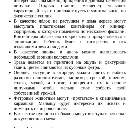
интерес малыша можно, прикрепив к данным элементам
липучки. Открыв ставни, младенец услышит
характерный звук и приложит пусть и минимальные, но
физические усилия.
В качестве яблок на растущем у дома дереве могут
выступать пластиковые контейнеры от киндер-
сюрпризов, в которые помещено по несколько фасолин.
Контейнеры обвязываются крючком и прикрепляются к
аппликации. Ребенок будет с интересом играть
издающими звуки плодами.
В качестве звонка в дверь можно использовать
небольшой звонкий колокольчик.
Трава делается из приятной на ощупь и фактурной
ткани, цветы сшиваются из кусочков фетра.
Овощи, растущие в огороде, можно сшить и набить
разными наполнителями, например, гречкой, пшеном,
солью, мукой, а после, прикрепить их к основе
липучками, чтобы малыш смог собрать свой
собственный урожай.
Фетровые животные могут «прятаться» в специальные
кармашки. Малышу будет интересно их искать и
помещать на игровое поле.
В качестве пушистых облаков могут выступать кусочки
искусственного меха.