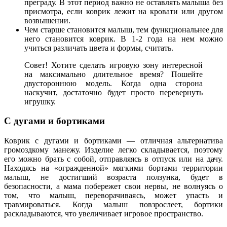
преграду. В этот период важно не оставлять малыша без
присмотра, если коврик лежит на кровати или другом
возвышении.
Чем старше становится малыш, тем функциональнее для
него становится коврик. В 1-2 года на нем можно
учиться различать цвета и формы, считать.
Совет! Хотите сделать игровую зону интересной
на максимально длительное время? Пошейте
двустороннюю модель. Когда одна сторона
наскучит, достаточно будет просто перевернуть
игрушку.
С дугами и бортиками
Коврик с дугами и бортиками — отличная альтернатива
громоздкому манежу. Изделие легко складывается, поэтому
его можно брать с собой, отправляясь в отпуск или на дачу.
Находясь на «огражденной» мягкими бортами территории
малыш, не достигший возраста ползунка, будет в
безопасности, а мама побережет свои нервы, не волнуясь о
том, что малыш, переворачиваясь, может упасть и
травмироваться. Когда малыш повзрослеет, бортики
раскладываются, что увеличивает игровое пространство.