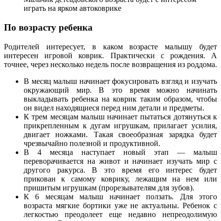
играть на ярком автоковрике
По возрасту ребенка
Родителей интересует, в каком возрасте малышу будет
интересен игровой коврик. Практически с рождения. А
точнее, через несколько недель после возвращения из роддома.
В месяц малыш начинает фокусировать взгляд и изучать
окружающий мир. В это время можно начинать
выкладывать ребенка на коврик таким образом, чтобы
он видел находящиеся перед ним детали и предметы.
К трем месяцам малыш начинает пытаться дотянуться к
прикрепленным к дугам игрушкам, прилагает усилия,
двигает ножками. Такая своеобразная зарядка будет
чрезвычайно полезной и продуктивной.
В 4 месяца наступает новый этап — малыш
переворачивается на живот и начинает изучать мир с
другого ракурса. В это время его интерес будет
прикован к самому коврику, лежащим на нем или
пришитым игрушкам (прорезывателям для зубов).
К 6 месяцам малыш начинает ползать. Для этого
возраста мягкие бортики уже не актуальны. Ребенок с
легкостью преодолеет еще недавно непреодолимую