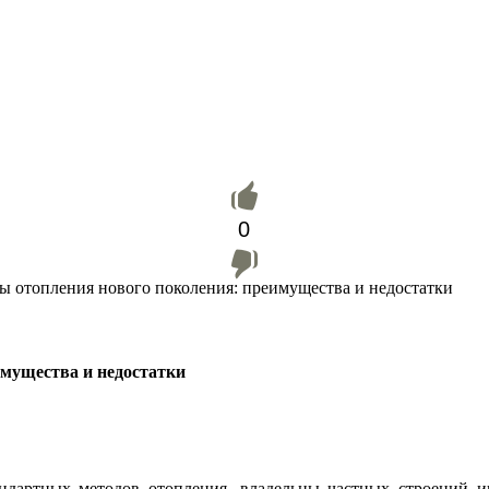
0
ы отопления нового поколения: преимущества и недостатки
мущества и недостатки
ндартных методов отопления, владельцы частных строений и