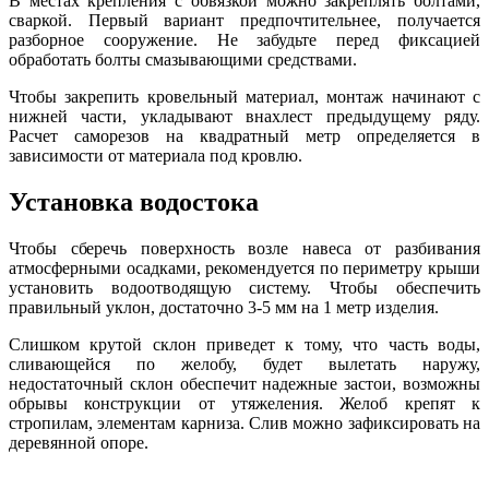
В местах крепления с обвязкой можно закреплять болтами,
сваркой. Первый вариант предпочтительнее, получается
разборное сооружение. Не забудьте перед фиксацией
обработать болты смазывающими средствами.
Чтобы закрепить кровельный материал, монтаж начинают с
нижней части, укладывают внахлест предыдущему ряду.
Расчет саморезов на квадратный метр определяется в
зависимости от материала под кровлю.
Установка водостока
Чтобы сберечь поверхность возле навеса от разбивания
атмосферными осадками, рекомендуется по периметру крыши
установить водоотводящую систему. Чтобы обеспечить
правильный уклон, достаточно 3-5 мм на 1 метр изделия.
Слишком крутой склон приведет к тому, что часть воды,
сливающейся по желобу, будет вылетать наружу,
недостаточный склон обеспечит надежные застои, возможны
обрывы конструкции от утяжеления. Желоб крепят к
стропилам, элементам карниза. Слив можно зафиксировать на
деревянной опоре.