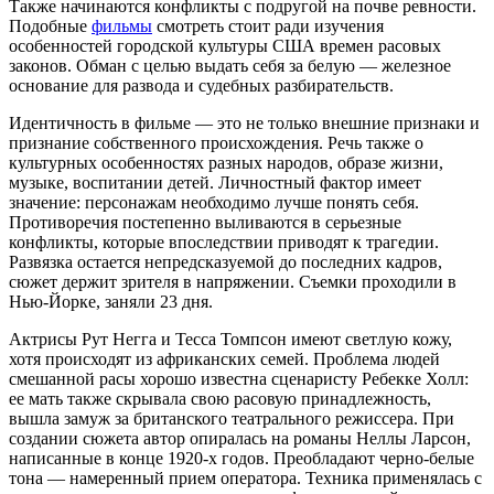
Также начинаются конфликты с подругой на почве ревности.
Подобные
фильмы
смотреть стоит ради изучения
особенностей городской культуры США времен расовых
законов. Обман с целью выдать себя за белую — железное
основание для развода и судебных разбирательств.
Идентичность в фильме — это не только внешние признаки и
признание собственного происхождения. Речь также о
культурных особенностях разных народов, образе жизни,
музыке, воспитании детей. Личностный фактор имеет
значение: персонажам необходимо лучше понять себя.
Противоречия постепенно выливаются в серьезные
конфликты, которые впоследствии приводят к трагедии.
Развязка остается непредсказуемой до последних кадров,
сюжет держит зрителя в напряжении. Съемки проходили в
Нью-Йорке, заняли 23 дня.
Актрисы Рут Негга и Тесса Томпсон имеют светлую кожу,
хотя происходят из африканских семей. Проблема людей
смешанной расы хорошо известна сценаристу Ребекке Холл:
ее мать также скрывала свою расовую принадлежность,
вышла замуж за британского театрального режиссера. При
создании сюжета автор опиралась на романы Неллы Ларсон,
написанные в конце 1920-х годов. Преобладают черно-белые
тона — намеренный прием оператора. Техника применялась с