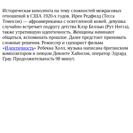
Историческая кинолента на тему сложностей межрасовых
отношений в США 1920-х годов. Ирен Редфилд (Тесса
Томпсон) — афроамериканка с осветленной кожей. девушка
случайно встречает подругу детства Клэр Беллью (Рут Негга),
также утратившую идентичность. Женщины начинают
общаться, вспоминать прошлое. Далее предстоит принимать
сложные решения. Режиссер и сценарист фильма
«
Идентичность
» Ребекка Холл, музыка написана британским
композитором и певцом Девонте Хайнсом, оператор Эдуард
Грау. Продолжительность 98 минут.