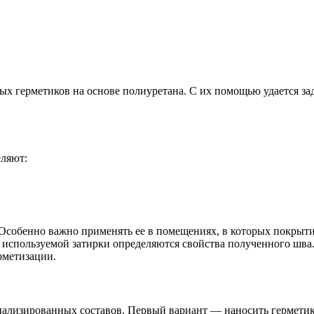
ных герметиков на основе полиуретана. С их помощью удается з
еляют:
. Особенно важно применять ее в помещениях, в которых покры
 используемой затирки определяются свойства полученного шв
рметизации.
иализированных составов. Первый вариант — наносить герметик