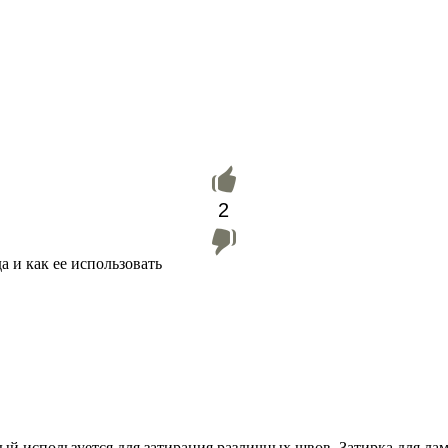
2
а и как ее использовать
рый используется для затирания различных швов. Затирка для л