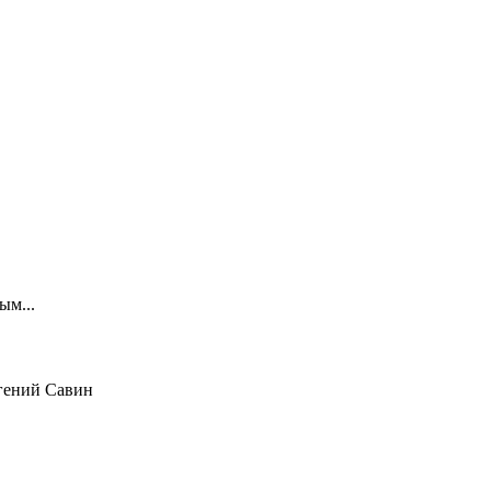
ым...
гений Савин