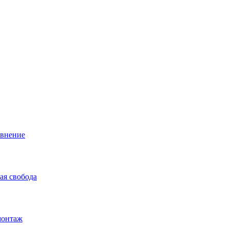
авнение
ая свобода
монтаж