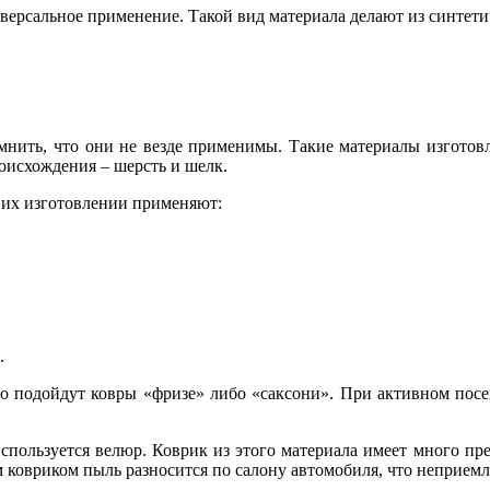
ерсальное применение. Такой вид материала делают из синтети
мнить, что они не везде применимы. Такие материалы изготов
оисхождения – шерсть и шелк.
 их изготовлении применяют:
.
 то подойдут ковры «фризе» либо «саксони». При активном п
используется велюр. Коврик из этого материала имеет много пре
ым ковриком пыль разносится по салону автомобиля, что неприем