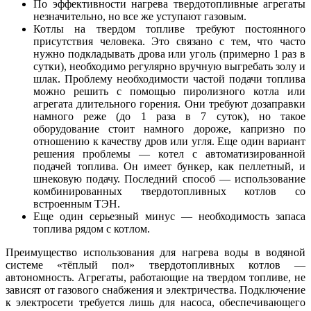
По эффективности нагрева твердотопливные агрегаты
незначительно, но все же уступают газовым.
Котлы на твердом топливе требуют постоянного
присутствия человека. Это связано с тем, что часто
нужно подкладывать дрова или уголь (примерно 1 раз в
сутки), необходимо регулярно вручную выгребать золу и
шлак. Проблему необходимости частой подачи топлива
можно решить с помощью пиролизного котла или
агрегата длительного горения. Они требуют дозаправки
намного реже (до 1 раза в 7 суток), но такое
оборудование стоит намного дороже, капризно по
отношению к качеству дров или угля. Еще один вариант
решения проблемы — котел с автоматизированной
подачей топлива. Он имеет бункер, как пеллетный, и
шнековую подачу. Последний способ — использование
комбинированных твердотопливных котлов со
встроенным ТЭН.
Еще один серьезный минус — необходимость запаса
топлива рядом с котлом.
Преимущество использования для нагрева воды в водяной
системе «тёплый пол» твердотопливных котлов —
автономность. Агрегаты, работающие на твердом топливе, не
зависят от газового снабжения и электричества. Подключение
к электросети требуется лишь для насоса, обеспечивающего