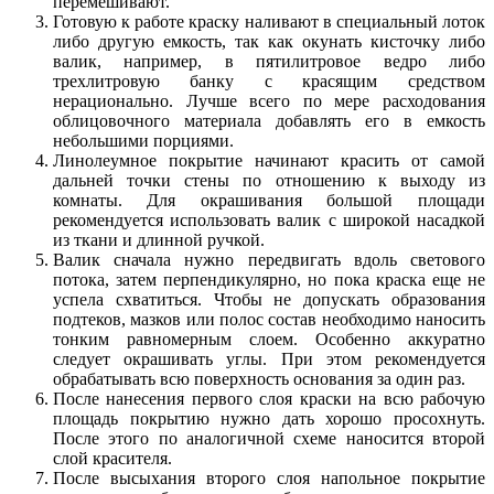
перемешивают.
Готовую к работе краску наливают в специальный лоток
либо другую емкость, так как окунать кисточку либо
валик, например, в пятилитровое ведро либо
трехлитровую банку с красящим средством
нерационально. Лучше всего по мере расходования
облицовочного материала добавлять его в емкость
небольшими порциями.
Линолеумное покрытие начинают красить от самой
дальней точки стены по отношению к выходу из
комнаты. Для окрашивания большой площади
рекомендуется использовать валик с широкой насадкой
из ткани и длинной ручкой.
Валик сначала нужно передвигать вдоль светового
потока, затем перпендикулярно, но пока краска еще не
успела схватиться. Чтобы не допускать образования
подтеков, мазков или полос состав необходимо наносить
тонким равномерным слоем. Особенно аккуратно
следует окрашивать углы. При этом рекомендуется
обрабатывать всю поверхность основания за один раз.
После нанесения первого слоя краски на всю рабочую
площадь покрытию нужно дать хорошо просохнуть.
После этого по аналогичной схеме наносится второй
слой красителя.
После высыхания второго слоя напольное покрытие